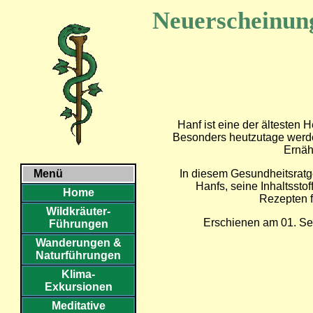
Neuerscheinung
Hanf ist eine der ältesten 
Besonders heutzutage werden
Ernäh
In diesem Gesundheitsratge
Menü
Hanfs, seine Inhaltssto
Home
Rezepten f
Wildkräuter-
Erschienen am 01. Se
Führungen
Wanderungen &
Naturführungen
Klima-
Exkursionen
Meditative